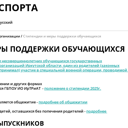
СПОРТА
усский
организации
Стипендии и меры поддержки обучающихся
РЫ ПОДДЕРЖКИ ОБУЧАЮЩИХСЯ
м несовершеннолетних обучающихся государственных
рганизаций Иркутской области, один из родителей (законных
(принимал) участие в специальной военной операции, проводимой 
ении и других формах
я ГБПОУ ИО ИрТРиАТ -
положение о стипендии 2025г.
ляется общежитие -
подробнее об общежитии
детей, оставшихся без попечения родителей -
подробнее
ВЫПУСКНИКОВ