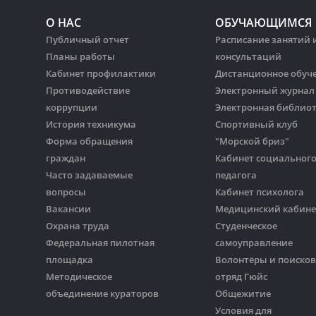
О НАС
ОБУЧАЮЩИМСЯ
Публичный отчет
Расписание занятий 
Планы работы
консультаций
Кабинет профилактики
Дистанционное обуч
Противодействие
Электронный журнал
коррупции
Электронная библио
История техникума
Спортивный клуб
Форма обращения
"Морской бриз"
граждан
Кабинет социальног
Часто задаваемые
педагога
вопросы
Кабинет психолога
Вакансии
Медицинский кабине
Охрана труда
Студенческое
Федеральная пилотная
самоуправление
площадка
Волонтёры и поиско
Методическое
отряд Гюйс
объединение кураторов
Общежитие
Условия для