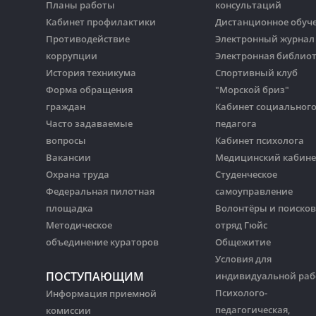
Планы работы
консультаций
Кабинет профилактики
Дистанционное обуч
Противодействие
Электронный журнал
коррупции
Электронная библио
История техникума
Спортивный клуб
Форма обращения
"Морской бриз"
граждан
Кабинет социальног
Часто задаваемые
педагога
вопросы
Кабинет психолога
Вакансии
Медицинский кабине
Охрана труда
Студенческое
Федеральная пилотная
самоуправление
площадка
Волонтёры и поиско
Методическое
отряд Гюйс
объединение кураторов
Общежитие
Условия для
ПОСТУПАЮЩИМ
индивидуальной ра
Психолого-
Информация приемной
педагогическая,
комиссии