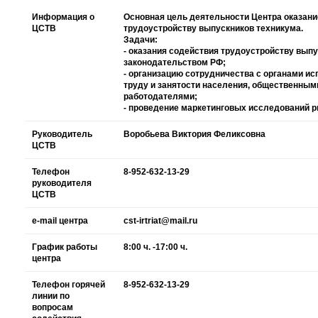
Информация о
Основная цель деятельности Центра оказани
ЦСТВ
трудоустройству выпускников техникума.
Задачи:
- оказания содействия трудоустройству выпу
законодательством РФ;
- организацию сотрудничества с органами ис
труду и занятости населения, общественны
работодателями;
- проведение маркетинговых исследований р
Руководитель
Воробьева Виктория Феликсовна
ЦСТВ
Телефон
8-952-632-13-29
руководителя
ЦСТВ
e-mail центра
cst-irtriat@mail.ru
График работы
8:00 ч. -17:00 ч.
центра
Телефон горячей
8-952-632-13-29
линии по
вопросам