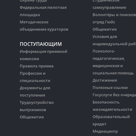
Охрана труда
Студенческое
Федеральная пилотная
самоуправление
площадка
Волонтёры и поиско
Методическое
отряд Гюйс
объединение кураторов
Общежитие
Условия для
ПОСТУПАЮЩИМ
индивидуальной ра
Психолого-
Информация приемной
педагогическая,
комиссии
медицинская и
Правила приема
социальная помощь
Профессии и
Достижения
специальности
Полезные ссылки
Документы для
Госуслуги без очеред
поступления
Безопасность
Трудоустройство
жизнедеятельности
выпускников
Образовательный
Общежитие
кредит
Медиацентр