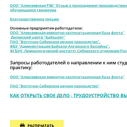
ООО "Алексеевская РЭБ" Отзыв о прохождении производствен
обучающихся техникума
Благодарственное письмо
Основные предприятия-работодатели:
ООО "Алексеевская ремонтно-эксплуатационная база флота"
Дилерский центр "Байкалит"
ПАО "Восточно-Сибирское речное пароходство"
,
ФБУ "Администрация Байкало-Ангарского бассейна"
,
ФГБУН Лимнологический институт Сибирского отделения Рос
Запросы работодателей о направлении к ним сту
практику:
ООО "Алексеевская ремонтно-эксплуатационная база флота"
ПАО "Восточно-Сибирское речное пароходство"
КАК ОТКРЫТЬ СВОЕ ДЕЛО - ТРУДОУСТРОЙСТВО 
РАСПЕЧАТАТЬ