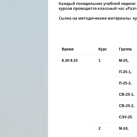
Каждый понедельник учебной недели в 8
курсов проводится классный час «Раз
Сылка на методические материалы ку
Время
Курс
Группа
8.30-9.10
1
М-25,
П-25-1,
П-25-2,
СВ-25-1,
СВ-25-2,
СЭУ-25
2
М-24,