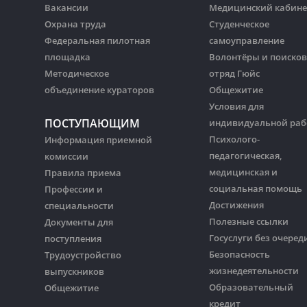
Вакансии
Медицинский кабине
Охрана труда
Студенческое
Федеральная пилотная
самоуправление
площадка
Волонтёры и поиско
Методическое
отряд Гюйс
объединение кураторов
Общежитие
Условия для
ПОСТУПАЮЩИМ
индивидуальной ра
Психолого-
Информация приемной
педагогическая,
комиссии
медицинская и
Правила приема
социальная помощь
Профессии и
Достижения
специальности
Полезные ссылки
Документы для
Госуслуги без очеред
поступления
Безопасность
Трудоустройство
жизнедеятельности
выпускников
Образовательный
Общежитие
кредит