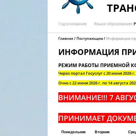
ТРАН
Год основания
Языки образования
Р
Главная
Поступающим
Информация пр
ИНФОРМАЦИЯ ПР
РЕЖИМ РАБОТЫ ПРИЕМНОЙ К
Через портал Госуслуг с 20 июня 2
026 г.
Очно с 22 июня 2026 г. по 14 августа 202
ВНИМАНИЕ!!! 7 АВГ
ПРИНИМАЕТ ДОКУМЕ
Понедельник
Вторник
Сре