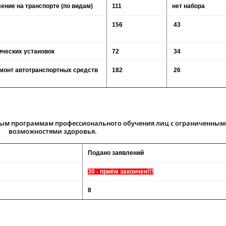
ление на транспорте (по видам)
111
нет набора
156
43
ических установок
72
34
емонт автотранспортных средств
182
26
м программам профессионального обучения лиц с ограниченным
возможностями здоровья.
Подано заявлений
30 - приём закончен!!!
8