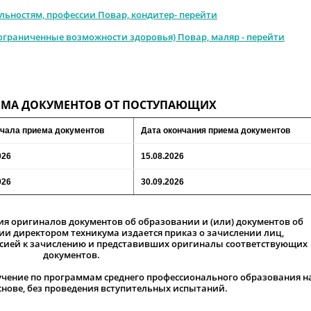
льностям, профессии Повар, кондитер- перейти
ограниченные возможности здоровья) Повар, маляр - перейти
ЕМА ДОКУМЕНТОВ ОТ ПОСТУПАЮЩИХ
ачала приема документов
Дата окончания приема документов
026
15.08.2026
026
30.09.2026
ия оригиналов документов об образовании и (или) документов об
и директором техникума издается приказ о зачислении лиц,
сией к зачислению и представивших оригиналы соответствующих
документов.
учение по программам среднего профессионального образования н
нове, без проведения вступительных испытаний.