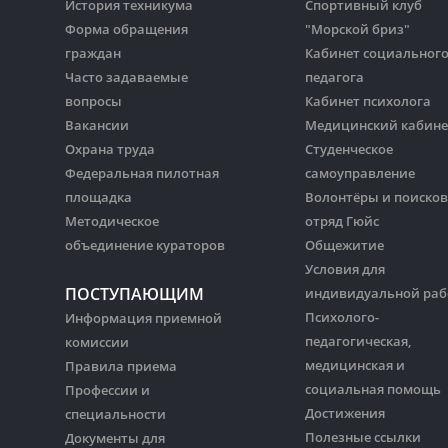
История техникума
Спортивный клуб
Форма обращения
"Морской бриз"
граждан
Кабинет социальног
Часто задаваемые
педагога
вопросы
Кабинет психолога
Вакансии
Медицинский кабине
Охрана труда
Студенческое
Федеральная пилотная
самоуправление
площадка
Волонтёры и поиско
Методическое
отряд Гюйс
объединение кураторов
Общежитие
Условия для
ПОСТУПАЮЩИМ
индивидуальной ра
Психолого-
Информация приемной
педагогическая,
комиссии
медицинская и
Правила приема
социальная помощь
Профессии и
Достижения
специальности
Полезные ссылки
Документы для