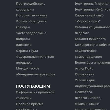
Противодействие
Электронный журнал
коррупции
Электронная библио
История техникума
Спортивный клуб
Форма обращения
"Морской бриз"
граждан
Кабинет социальног
Часто задаваемые
педагога
вопросы
Кабинет психолога
Вакансии
Медицинский кабине
Охрана труда
Студенческое
Федеральная пилотная
самоуправление
площадка
Волонтёры и поиско
Методическое
отряд Гюйс
объединение кураторов
Общежитие
Условия для
ПОСТУПАЮЩИМ
индивидуальной ра
Психолого-
Информация приемной
педагогическая,
комиссии
медицинская и
Правила приема
социальная помощь
Профессии и